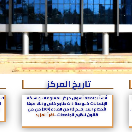
تاريخ المركز
أنشأ بجامعة أسوان مركز المعلومات و شبكة
1-
الإتصالات كــوحدة ذات طابع خاص وذلك طبقا
ل
لأحكام البند رقــم (8) من المادة (307) من من
ب
قانون تنظيم الجامعات…
اقرأ المزيد